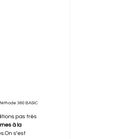
 Méthode 360 BASIC
itions pas très 
nes à la 
es.On s’est 