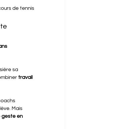
ours de tennis 
te 
ans 
ière sa 
ombiner 
travail 
 coachs 
lève. Mais 
e geste en 