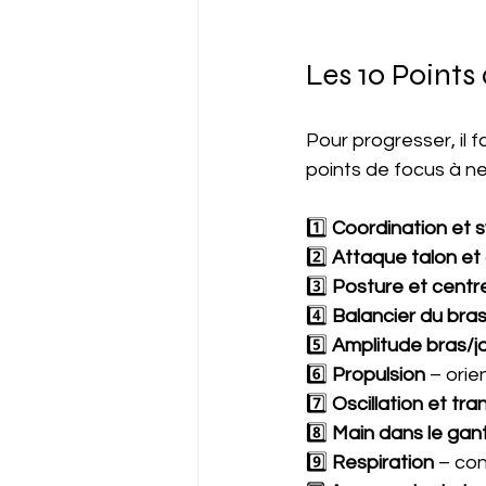
Les 10 Point
Pour progresser, il f
points de focus à ne
1️⃣ 
Coordination et 
2️⃣ 
Attaque talon et
3️⃣ 
Posture et centr
4️⃣ 
Balancier du bra
5️⃣ 
Amplitude bras/j
6️⃣ 
Propulsion
 – ori
7️⃣ 
Oscillation et tra
8️⃣ 
Main dans le gan
9️⃣ 
Respiration
 – co