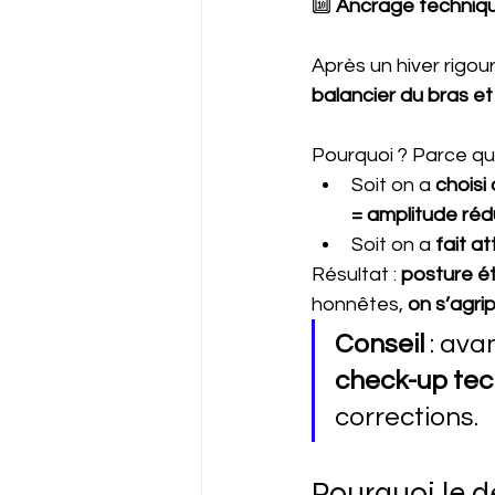
🔟 
Ancrage techniq
Après un hiver rigour
balancier du bras et
Pourquoi ? Parce qu
Soit on a 
choisi
= amplitude réd
Soit on a 
fait a
Résultat : 
posture é
honnêtes, 
on s’agri
Conseil
 : ava
check-up te
corrections.
Pourquoi le d