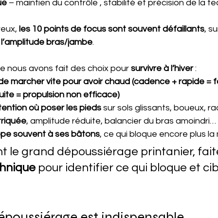
ue
 – maintien du contrôle , stabilité et précision de la t
eux, 
les 10 points de focus sont souvent défaillants
, su
 l’amplitude bras/jambe
.
e nous avons fait des choix pour 
survivre à l’hiver
 :
 de marcher vite pour avoir chaud (cadence + rapide = f
uite = propulsion non efficace)
ttention où poser les pieds
 sur sols glissants, boueux, r
triquée
, amplitude réduite, balancier du bras amoindri…
ppe souvent à ses bâtons
, ce qui bloque encore plus la 
nt le grand dépoussiérage printanier, fait
chnique
 pour identifier ce qui bloque et cib
époussiérage est indispensable