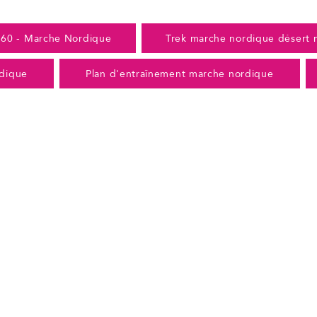
360 - Marche Nordique
Trek marche nordique désert 
dique
Plan d'entraînement marche nordique