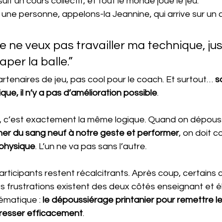
it un cours collectif, et tout le monde joue le jeu.
ne personne, appelons-la Jeannine, qui arrive sur un c
 je ne veux pas travailler ma technique, jus
per la balle.”
rtenaires de jeu, pas cool pour le coach. Et surtout… 
s
ue, il n’y a pas d’amélioration possible
.
 c’est exactement la même logique. Quand on dépouss
er du sang neuf à notre geste et performer
, on doit c
 physique
. L’un ne va pas sans l’autre.
articipants restent récalcitrants. Après coup, certains
es frustrations existent des deux côtés enseignant et é
ématique : 
le dépoussiérage printanier pour remettre l
resser efficacement
.