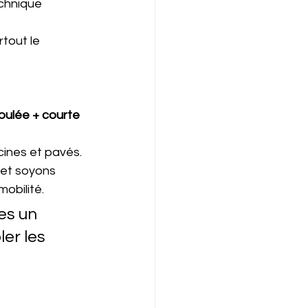
echnique
rtout le 
oulée + courte 
acines et pavés.
 et soyons 
mobilité.
es un 
ler les 