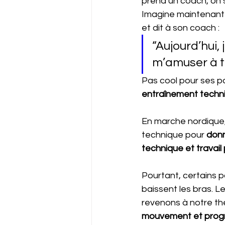
prend un coach, on su
Imagine maintenant u
et dit à son coach :
“Aujourd’hui,
m’amuser à ta
Pas cool pour ses pa
entraînement techniq
En marche nordique,
technique pour 
donn
technique et travail
Pourtant, certains p
baissent les bras. L
revenons à notre th
mouvement et prog