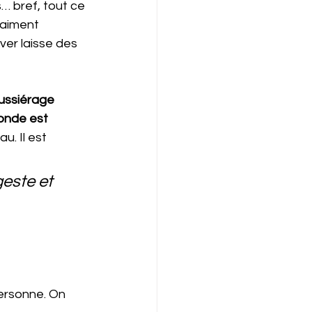
 bref, tout ce 
raiment 
ver laisse des 
ussiérage 
onde est 
. Il est 
geste et 
ersonne. On 