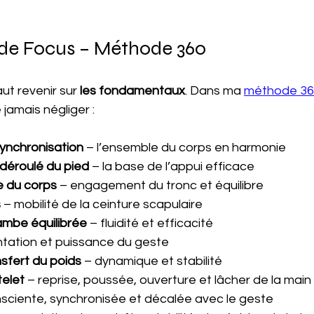
s de Focus – Méthode 360
aut revenir sur 
les fondamentaux
. Dans ma 
méthode 36
 jamais négliger :
synchronisation
 – l’ensemble du corps en harmonie
 déroulé du pied
 – la base de l’appui efficace
e du corps
 – engagement du tronc et équilibre
s
 – mobilité de la ceinture scapulaire
ambe équilibrée
 – fluidité et efficacité
entation et puissance du geste
nsfert du poids
 – dynamique et stabilité
telet
 – reprise, poussée, ouverture et lâcher de la main
nsciente, synchronisée et décalée avec le geste