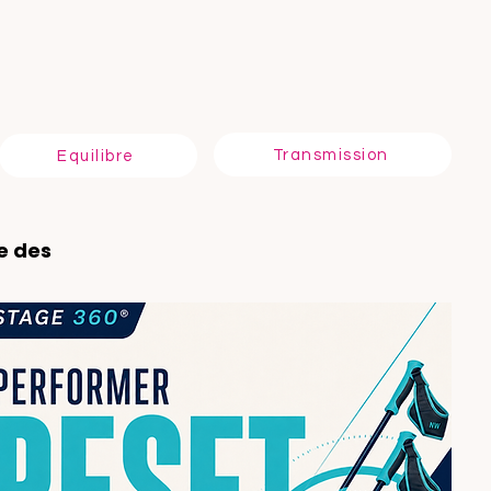
E
T
Transmission
Equilibre
e des