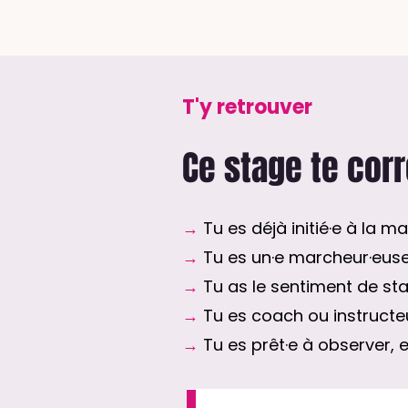
T'y retrouver
Ce stage te cor
→
Tu es déjà initié·e à la 
→
Tu es un·e marcheur·euse
→
Tu as le sentiment de st
→
Tu es coach ou instructeur
→
Tu es prêt·e à observer, 