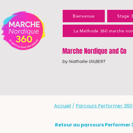
Bienvenue
Stage 
La Méthode 360 marche nor
Marche Nordique and Co
by Nathalie GILBERT
Accueil
/
Parcours Performer 360
Retour au parcours Performer