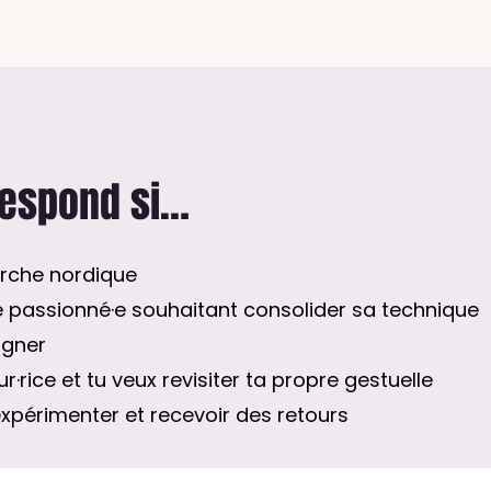
respond si…
marche nordique
 passionné·e souhaitant consolider sa technique
agner
·rice et tu veux revisiter ta propre gestuelle
expérimenter et recevoir des retours