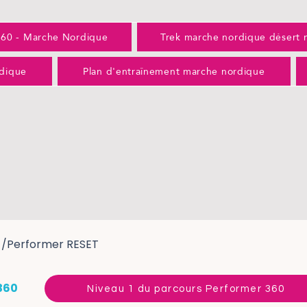
360 - Marche Nordique
Trek marche nordique désert 
dique
Plan d'entraînement marche nordique
/Performer RESET
 360
Niveau 1 du parcours Performer 360