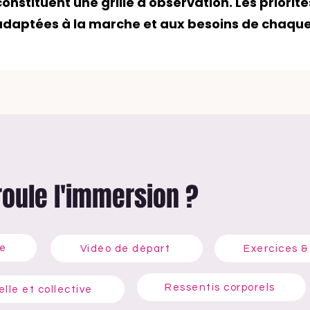
constituent une grille d'observation. Les priorité
 adaptées à la marche et aux besoins de chaqu
oule l'immersion ?
2
3
le
Vidéo de départ
Exercices &
5
Ressentis corporels
lle et collective