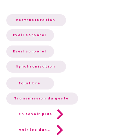
Restructuration
Eveil corporel
Eveil corporel
Synchronisation
Equilibre
Transmission du geste
En savoir plus
Voir les dates