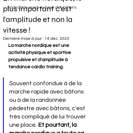
plus important c'est
Podcast le sport au bout des bâtons
l'amplitude et non la
vitesse !
Dernière mise à jour :
14 déc. 2023
La marche nordique est une 
activité physique et sportive 
propulsive et d'amplitude à 
tendance cardio training. 
Souvent confondue à de la 
marche rapide avec bâtons 
ou à de la randonnée 
pédestre avec bâtons, c'est 
très compliqué de lui trouver 
une place. 
Et pourtant, la 