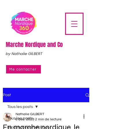
Marche Nordique and Co
by Nathalie GILBERT
Me contacter
Post
Tous les posts
Nathalie GILBERT
Tous les posts
6 déc. 2023
2 min de lecture
En marche nordique, le
Blog marche nordique