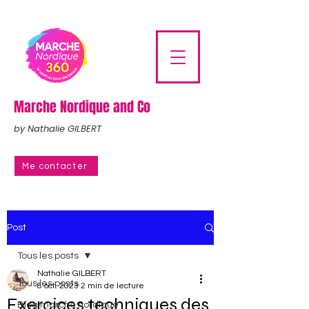
Marche Nordique and Co
by Nathalie GILBERT
Me contacter
Post
Tous les posts
Nathalie GILBERT
Tous les posts
8 oct. 2023
2 min de lecture
Exercices techniques des
Blog marche nordique