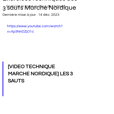
3 sauts Marche Nordique
Podcast le sport au bout des bâtons
Dernière mise à jour :
14 déc. 2023
https://www.youtube.com/watch?
v=Xp3NnDZjO1c
[VIDEO TECHNIQUE 
MARCHE NORDIQUE] LES 3 
SAUTS 