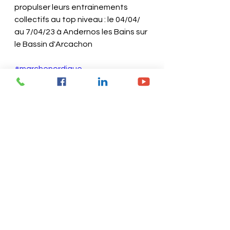
propulser leurs entrainements 
collectifs au top niveau : le 04/04/ 
au 7/04/23 à Andernos les Bains sur 
le Bassin d'Arcachon
#marchenordique
#entrainementmarchenordique
#marchenordique360
#marchenordiqueandco
#méthode360
MERCI DE PARTAGER, DE LIKER ET 
DE COMMENTER LA VIDEO
Tu peux également retrouver cette 
vidéo sur ma chaîne YouTube ainsi 
que pleins d'autres vidéos MARCHE 
NORDIQUE 360