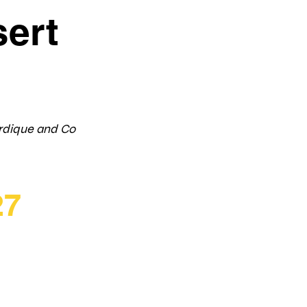
sert
 • Reconnexion
dique and Co
27