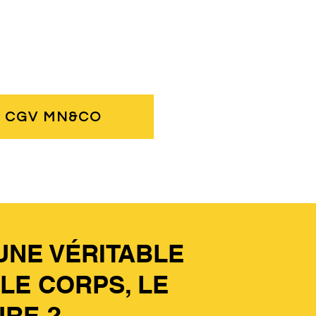
es CGV MN&CO
UNE VÉRITABLE
LE CORPS, LE
URE ?