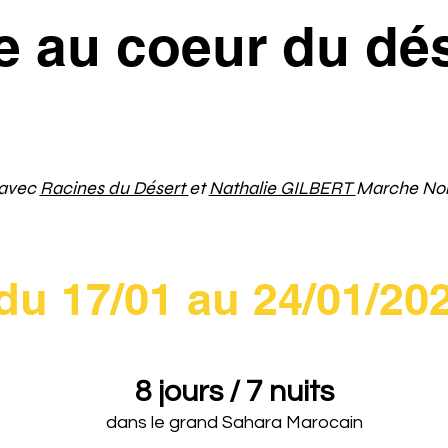
re au coeur du dé
e • Immersion nomade • Bien-être
 avec
Racines du Désert
e
t
Nathalie GILBERT
Marche Nor
du 17/01 au 24/01/20
8 jours / 7 nuits
dans le grand Sahara Marocain