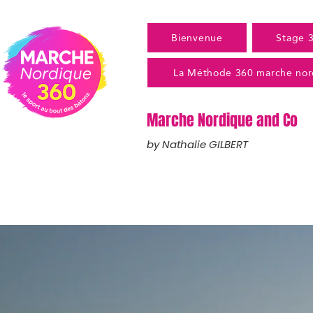
Bienvenue
Stage 
La Méthode 360 marche nor
Marche Nordique and Co
by Nathalie GILBERT