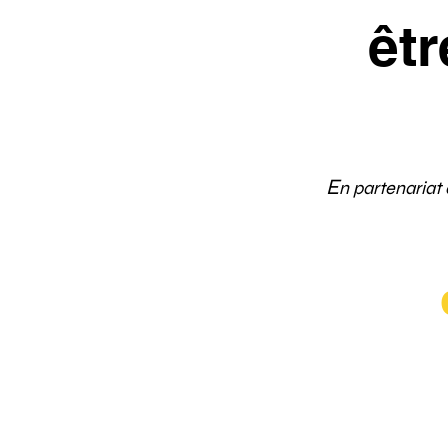
êt
Marche Nordiqu
E
n partenariat