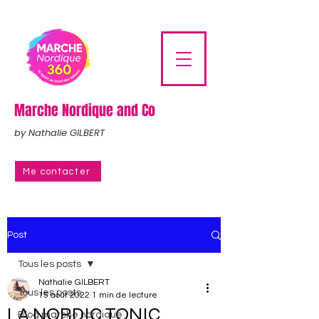
Marche Nordique and Co
by Nathalie GILBERT
Me contacter
Post
Tous les posts
Nathalie GILBERT
Tous les posts
15 août 2022
1 min de lecture
LA NORDIC TONIC
Blog marche nordique