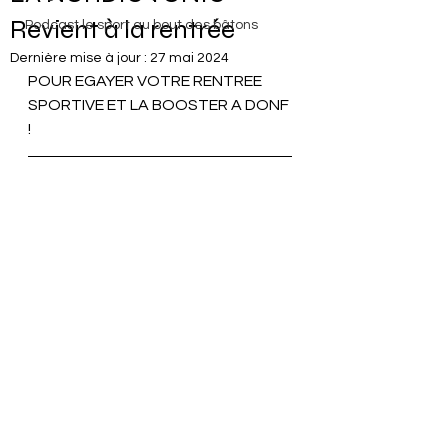
Revient à la rentrée
Podcast le sport au bout des bâtons
Dernière mise à jour :
27 mai 2024
POUR EGAYER VOTRE RENTREE 
SPORTIVE ET LA BOOSTER A DONF 
!