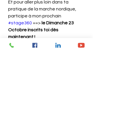
Et pour aller plus loin dans ta 
pratique de la marche nordique, 
participe à mon prochain 
#stage360
 ==> 
le Dimanche 23 
Octobre inscrits toi dès 
maintenant !
marche nordique
nathalie gilbert
méthode 360
bassin d'arcachon
fitness marche nordique
stage 360
nordic tonic
Voir tout
Posts récents